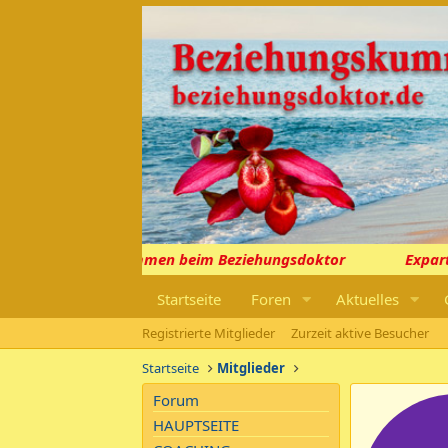
Willkommen beim Beziehungsdoktor
Expartn
Startseite
Foren
Aktuelles
Registrierte Mitglieder
Zurzeit aktive Besucher
Startseite
Mitglieder
Forum
HAUPTSEITE