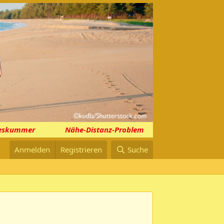
skummer
Nähe-Distanz-Problem
Sexuelle Lustlos
Anmelden
Registrieren
Suche