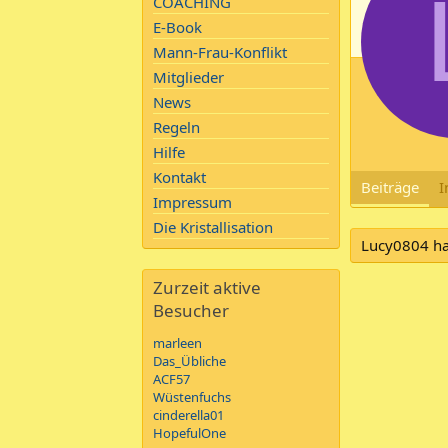
COACHING
E-Book
Mann-Frau-Konflikt
Mitglieder
News
Regeln
Hilfe
Kontakt
Beiträge
I
Impressum
Die Kristallisation
Lucy0804 hat
Zurzeit aktive
Besucher
marleen
Das_Übliche
ACF57
Wüstenfuchs
cinderella01
HopefulOne