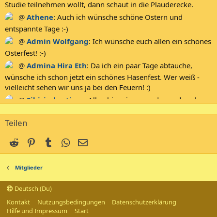
Studie teilnehmen wollt, dann schaut in die Plauderecke.
@
Athene
:
Auch ich wünsche schöne Ostern und
entspannte Tage :-)
@
Admin Wolfgang
:
Ich wünsche euch allen ein schönes
Osterfest! :-)
@
Admina Hira Eth
:
Da ich ein paar Tage abtauche,
wünsche ich schon jetzt ein schönes Hasenfest. Wer weiß -
vielleicht sehen wir uns ja bei den Feuern! :)
@
Sibirischertiger
:
Allen hier ein gesundes und auch
Frohes neues Jahr 2026 :D
Teilen
@
Colourblind
:
Euch allen auch von mir ein gesundes
neues Jahr - verbunden mit ganz Freude und Glück für 2026
Reddit
Pinterest
Tumblr
WhatsApp
E-Mail
:-)
@
Admin Wolfgang
:
Euch allen ein gesundes Neues
Mitglieder
2026! :-)
@
Athene
:
Wünsche allen ein gesundes neues Jahr und
Deutsch (Du)
viel Glück in der Liebe :-)
Kontakt
Nutzungsbedingungen
Datenschutzerklärung
@
rosline
:
Ich wünsche euch einen guten Rutsch ins Jahr
Hilfe und Impressum
Start