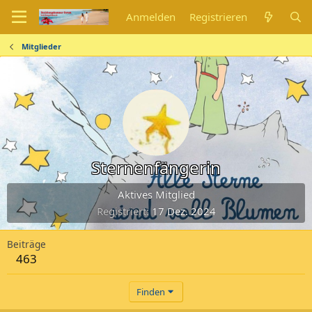
Anmelden
Registrieren
Mitglieder
Sternenfängerin
Aktives Mitglied
Registriert
17 Dez. 2024
Beiträge
463
Finden