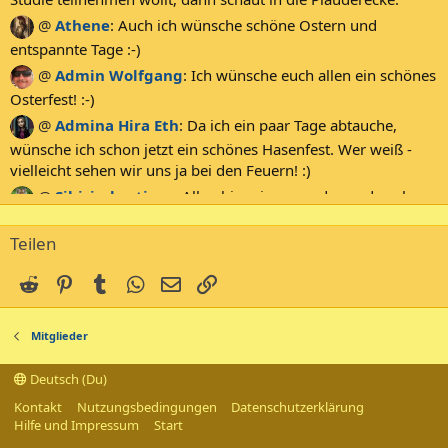
@
Athene
:
Auch ich wünsche schöne Ostern und
entspannte Tage :-)
@
Admin Wolfgang
:
Ich wünsche euch allen ein schönes
Osterfest! :-)
@
Admina Hira Eth
:
Da ich ein paar Tage abtauche,
wünsche ich schon jetzt ein schönes Hasenfest. Wer weiß -
vielleicht sehen wir uns ja bei den Feuern! :)
@
Sibirischertiger
:
Allen hier ein gesundes und auch
Frohes neues Jahr 2026 :D
Teilen
@
Colourblind
:
Euch allen auch von mir ein gesundes
neues Jahr - verbunden mit ganz Freude und Glück für 2026
Reddit
Pinterest
Tumblr
WhatsApp
E-Mail
Link
:-)
@
Admin Wolfgang
:
Euch allen ein gesundes Neues
Mitglieder
2026! :-)
@
Athene
:
Wünsche allen ein gesundes neues Jahr und
Deutsch (Du)
viel Glück in der Liebe :-)
Kontakt
Nutzungsbedingungen
Datenschutzerklärung
@
rosline
:
Ich wünsche euch einen guten Rutsch ins Jahr
Hilfe und Impressum
Start
2026 :-) Auf ein paar Erfolgsgeschichten, prost!