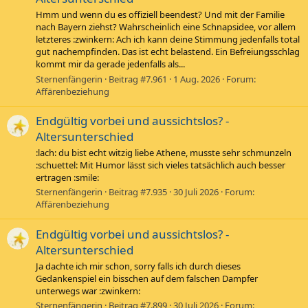
Hmm und wenn du es offiziell beendest? Und mit der Familie
nach Bayern ziehst? Wahrscheinlich eine Schnapsidee, vor allem
letzteres :zwinkern: Ach ich kann deine Stimmung jedenfalls total
gut nachempfinden. Das ist echt belastend. Ein Befreiungsschlag
kommt mir da gerade jedenfalls als...
Sternenfängerin
Beitrag #7.961
1 Aug. 2026
Forum:
Affärenbeziehung
Endgültig vorbei und aussichtslos? -
Altersunterschied
:lach: du bist echt witzig liebe Athene, musste sehr schmunzeln
:schuettel: Mit Humor lässt sich vieles tatsächlich auch besser
ertragen :smile:
Sternenfängerin
Beitrag #7.935
30 Juli 2026
Forum:
Affärenbeziehung
Endgültig vorbei und aussichtslos? -
Altersunterschied
Ja dachte ich mir schon, sorry falls ich durch dieses
Gedankenspiel ein bisschen auf dem falschen Dampfer
unterwegs war :zwinkern:
Sternenfängerin
Beitrag #7.899
30 Juli 2026
Forum: