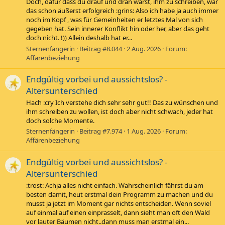
Doch, dafür dass du drauf und dran warst, ihm zu schreiben, war
das schon äußerst erfolgreich :grins: Also ich habe ja auch immer
noch im Kopf , was für Gemeinheiten er letztes Mal von sich
gegeben hat. Sein innerer Konflikt hin oder her, aber das geht
doch nicht. !)) Allein deshalb hat er...
Sternenfängerin
Beitrag #8.044
2 Aug. 2026
Forum:
Affärenbeziehung
Endgültig vorbei und aussichtslos? -
Altersunterschied
Hach :cry Ich verstehe dich sehr sehr gut!! Das zu wünschen und
ihm schreiben zu wollen, ist doch aber nicht schwach, jeder hat
doch solche Momente.
Sternenfängerin
Beitrag #7.974
1 Aug. 2026
Forum:
Affärenbeziehung
Endgültig vorbei und aussichtslos? -
Altersunterschied
:trost: Achja alles nicht einfach. Wahrscheinlich fährst du am
besten damit, heut erstmal dein Programm zu machen und du
musst ja jetzt im Moment gar nichts entscheiden. Wenn soviel
auf einmal auf einen einprasselt, dann sieht man oft den Wald
vor lauter Bäumen nicht..dann muss man erstmal ein...