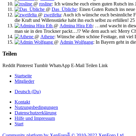
@
rosline
:
Ich wünsche euch einen guten Rutsch ins Ja
@
Das_Übliche
:
Einen Guten Rutsch ins neue
@
zweifelta
:
Auch ich wünsche euch besinnliche Fe
die Kraft und Willensstärke habt ihn euch selbst zu erfüllen!
25
@
Admina Hira Eth
:
…und wascht in diese
man sie in den Trockner packt…!? Wie dem auch sei: Merry Ch
@
Athene
:
Wünsche allen schöne Festtage, mit viel 
@
Admin Wolfgang
:
In Bayern geht in d
Teilen
Reddit
Pinterest
Tumblr
WhatsApp
E-Mail
Teilen
Link
Startseite
Mitglieder
Deutsch (Du)
Kontakt
Nutzungsbedingungen
Datenschutzerklärung
Hilfe und Impressum
Start
®
Community platform by XenForo
© 2010-2022 XenForo Ltd.