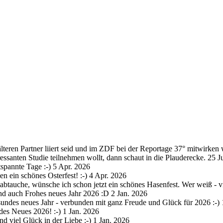
lteren Partner liiert seid und im ZDF bei der Reportage 37° mitwirken w
ressanten Studie teilnehmen wollt, dann schaut in die Plauderecke.
25 J
spannte Tage :-)
5 Apr. 2026
n ein schönes Osterfest! :-)
4 Apr. 2026
abtauche, wünsche ich schon jetzt ein schönes Hasenfest. Wer weiß - vie
und auch Frohes neues Jahr 2026 :D
2 Jan. 2026
sundes neues Jahr - verbunden mit ganz Freude und Glück für 2026 :-)
des Neues 2026! :-)
1 Jan. 2026
d viel Glück in der Liebe :-)
1 Jan. 2026