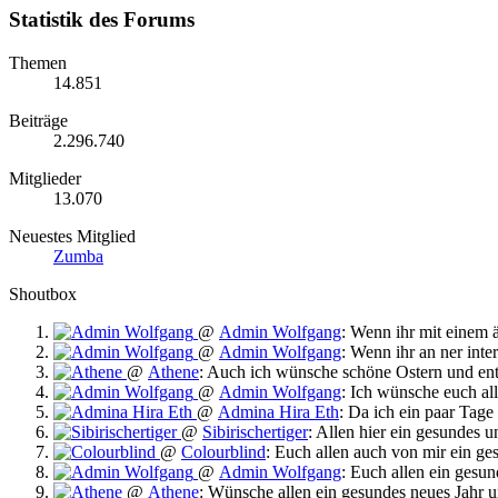
Statistik des Forums
Themen
14.851
Beiträge
2.296.740
Mitglieder
13.070
Neuestes Mitglied
Zumba
Shoutbox
@
Admin Wolfgang
:
Wenn ihr mit einem ä
@
Admin Wolfgang
:
Wenn ihr an ner inte
@
Athene
:
Auch ich wünsche schöne Ostern und ent
@
Admin Wolfgang
:
Ich wünsche euch alle
@
Admina Hira Eth
:
Da ich ein paar Tage 
@
Sibirischertiger
:
Allen hier ein gesundes 
@
Colourblind
:
Euch allen auch von mir ein ge
@
Admin Wolfgang
:
Euch allen ein gesun
@
Athene
:
Wünsche allen ein gesundes neues Jahr un