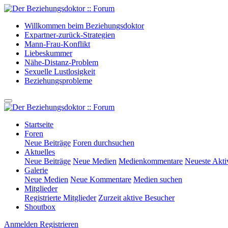
Willkommen beim Beziehungsdoktor
Expartner-zurück-Strategien
Mann-Frau-Konflikt
Liebeskummer
Nähe-Distanz-Problem
Sexuelle Lustlosigkeit
Beziehungsprobleme
Startseite
Foren
Neue Beiträge
Foren durchsuchen
Aktuelles
Neue Beiträge
Neue Medien
Medienkommentare
Neueste Aktiv
Galerie
Neue Medien
Neue Kommentare
Medien suchen
Mitglieder
Registrierte Mitglieder
Zurzeit aktive Besucher
Shoutbox
Anmelden
Registrieren