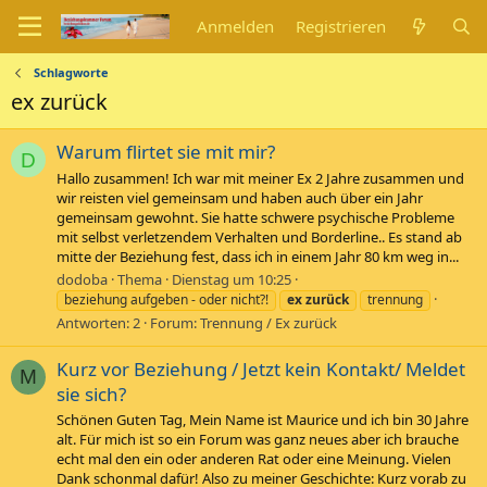
Anmelden
Registrieren
Schlagworte
ex zurück
Warum flirtet sie mit mir?
D
Hallo zusammen! Ich war mit meiner Ex 2 Jahre zusammen und
wir reisten viel gemeinsam und haben auch über ein Jahr
gemeinsam gewohnt. Sie hatte schwere psychische Probleme
mit selbst verletzendem Verhalten und Borderline.. Es stand ab
mitte der Beziehung fest, dass ich in einem Jahr 80 km weg in...
dodoba
Thema
Dienstag um 10:25
beziehung aufgeben - oder nicht?!
ex
zurück
trennung
Antworten: 2
Forum:
Trennung / Ex zurück
Kurz vor Beziehung / Jetzt kein Kontakt/ Meldet
M
sie sich?
Schönen Guten Tag, Mein Name ist Maurice und ich bin 30 Jahre
alt. Für mich ist so ein Forum was ganz neues aber ich brauche
echt mal den ein oder anderen Rat oder eine Meinung. Vielen
Dank schonmal dafür! Also zu meiner Geschichte: Kurz vorab zu