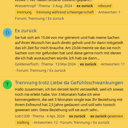
Wassertropf
Thema
2 Aug. 2024
ex
zurück
rebound
Antworten: 1
trennung
trennung während schwangerschaft
Forum:
Trennung / Ex zurück
Ex zurück
G
Sie hat sich am 15.04 von mir getrennt und hab meine Sachen
auf ihren Wunsch hin auch direkt geholt und ihr dann mitgeteilt
das ich Zeit für mich brauche. Am 23.04 meinte sie das sie noch
Sachen von mir gefunden hat und diese gerne noch mit denen
die ich hab austauschen würde. Ich hab sie dann...
Goldenerfisch
Thema
13 Mai 2024
Antworten: 11
ex
zurück
Forum:
Trennung / Ex zurück
Trennung trotz Liebe da Gefühlsschwankungen
T
Hallo zusammen, ich bin derzeit leicht verzweifelt, weil ich sowas
noch nie erlebt habe. Vor 3 Monaten habe ich eine
kennengelernt, die seit 5 Monaten single war. Ihr Beziehung mit
ihrem Exfreund hat 2,5 Jahre gedauert und soll sehr toxisch
gewesen sein. Diese Beziehung soll sie auch sehr...
tobi1339
Thema
4 Apr. 2024
ex
zurück
ex
zurück
gewinnen
Antworten: 12
Forum:
Trennung / Ex zurück
stalking