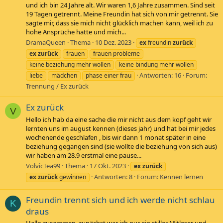
und ich bin 24 Jahre alt. Wir waren 1,6 Jahre zusammen. Sind seit
19 Tagen getrennt. Meine Freundin hat sich von mir getrennt. Sie
sagte mir, dass sie mich nicht glücklich machen kann, weil ich zu
hohe Ansprüche hatte und mich...
DramaQueen
Thema
10 Dez. 2023
ex
freundin
zurück
ex
zurück
frauen
frauen probleme
keine beziehung mehr wollen
keine bindung mehr wollen
Antworten: 16
Forum:
liebe
mädchen
phase einer frau
Trennung / Ex zurück
Ex zurück
V
Hello ich hab da eine sache die mir nicht aus dem kopf geht wir
lernten uns im august kennen (dieses jahr) und hat bei mir jedes
wochenende geschlafen , bis wir dann 1 monat später in eine
beziehung gegangen sind (sie wollte die beziehung von sich aus)
wir haben am 28.9 erstmal eine pause...
VolvicTea99
Thema
17 Okt. 2023
ex
zurück
Antworten: 8
Forum:
Kennen lernen
ex
zurück
gewinnen
Freundin trennt sich und ich werde nicht schlau
K
draus