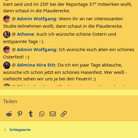
liiert seid und im ZDF bei der Reportage 37° mitwirken wollt,
dann schaut in die Plauderecke.
@
Admin Wolfgang
:
Wenn ihr an ner interessanten
Studie teilnehmen wollt, dann schaut in die Plauderecke.
@
Athene
:
Auch ich wünsche schöne Ostern und
entspannte Tage :-)
@
Admin Wolfgang
:
Ich wünsche euch allen ein schönes
Osterfest! :-)
@
Admina Hira Eth
:
Da ich ein paar Tage abtauche,
wünsche ich schon jetzt ein schönes Hasenfest. Wer weiß -
vielleicht sehen wir uns ja bei den Feuern! :)
@
Sibirischertiger
:
Allen hier ein gesundes und auch
Frohes neues Jahr 2026 :D
Teilen
@
Colourblind
:
Euch allen auch von mir ein gesundes
neues Jahr - verbunden mit ganz Freude und Glück für 2026
Reddit
Pinterest
Tumblr
WhatsApp
E-Mail
Link
:-)
@
Admin Wolfgang
:
Euch allen ein gesundes Neues
Schlagworte
2026! :-)