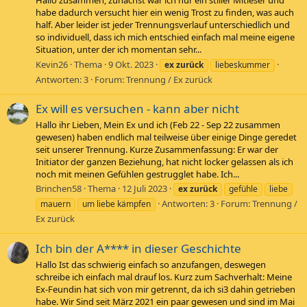
Hallo zusammen, zunächst war ich nur ein stiller Mitleser und
habe dadurch versucht hier ein wenig Trost zu finden, was auch
half. Aber leider ist jeder Trennungsverlauf unterschiedlich und
so individuell, dass ich mich entschied einfach mal meine eigene
Situation, unter der ich momentan sehr...
Kevin26
Thema
9 Okt. 2023
ex
zurück
liebeskummer
Antworten: 3
Forum:
Trennung / Ex zurück
Ex will es versuchen - kann aber nicht
Hallo ihr Lieben, Mein Ex und ich (Feb 22 - Sep 22 zusammen
gewesen) haben endlich mal teilweise über einige Dinge geredet
seit unserer Trennung. Kurze Zusammenfassung: Er war der
Initiator der ganzen Beziehung, hat nicht locker gelassen als ich
noch mit meinen Gefühlen gestrugglet habe. Ich...
Brinchen58
Thema
12 Juli 2023
ex
zurück
gefühle
liebe
Antworten: 3
Forum:
Trennung /
mauern
um liebe kämpfen
Ex zurück
Ich bin der A**** in dieser Geschichte
Hallo Ist das schwierig einfach so anzufangen, deswegen
schreibe ich einfach mal drauf los. Kurz zum Sachverhalt: Meine
Ex-Feundin hat sich von mir getrennt, da ich si3 dahin getrieben
habe. Wir Sind seit März 2021 ein paar gewesen und sind im Mai