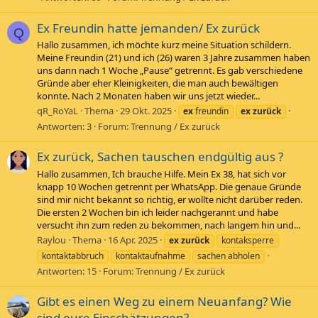
Ex Freundin hatte jemanden/ Ex zurück
Q
Hallo zusammen, ich möchte kurz meine Situation schildern.
Meine Freundin (21) und ich (26) waren 3 Jahre zusammen haben
uns dann nach 1 Woche „Pause“ getrennt. Es gab verschiedene
Gründe aber eher Kleinigkeiten, die man auch bewältigen
konnte. Nach 2 Monaten haben wir uns jetzt wieder...
qR_RoYaL
Thema
29 Okt. 2025
ex
freundin
ex
zurück
Antworten: 3
Forum:
Trennung / Ex zurück
Ex zurück, Sachen tauschen endgültig aus ?
Hallo zusammen, Ich brauche Hilfe. Mein Ex 38, hat sich vor
knapp 10 Wochen getrennt per WhatsApp. Die genaue Gründe
sind mir nicht bekannt so richtig, er wollte nicht darüber reden.
Die ersten 2 Wochen bin ich leider nachgerannt und habe
versucht ihn zum reden zu bekommen, nach langem hin und...
Raylou
Thema
16 Apr. 2025
ex
zurück
kontaksperre
kontaktabbruch
kontaktaufnahme
sachen abholen
Antworten: 15
Forum:
Trennung / Ex zurück
Gibt es einen Weg zu einem Neuanfang? Wie
sind eure Einschätzungen?