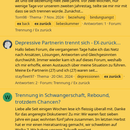
alt und die Beziehung hielt zwei Jahre. Vor zwei Wochen, nur
wenige Tage vor unserem zweiten Jahrestag, teilte sie mir mir mit
dass sie sich trennen würde. Zunächst...
Tom98
Thema
7 Nov. 2024
beziehung
bindungsangst
Antworten: 1
Forum:
ex
back
ex
zurück
liebeskummer
Trennung / Ex zurück
Depressive Partnerin trennt sich - EX-zurück...
Hallo liebes Forum, die vergangenen Tage habe ich das Netz
nach Ansätzen, Lösungen, Antworten und Gleichgesinnten
durchwühlt. Immer wieder kam ich auf dieses Forum, weshalb
ich mir erhoffe, einen Austausch über meine Situation zu führen.
Meine Ex-Partnerin (27) und ich (27) waren seit...
stayfleet97
Thema
20 Okt. 2024
depressionen
ex
zurück
Antworten: 2
Forum:
Trennung / Ex zurück
Trennung in Schwangerschaft, Rebound,
W
trotzdem Chancen?
Liebe alle Seit einigen Wochen lese ich fleissig überall mit. Danke
für das angeregte Diskutieren! Zu mir: Wir waren fast sieben
Jahre ein paar, wohnten fünf Jahre zusammen. Im letzten Herbst
hat er mir einen Heiratsantrag gemacht, wir schwebten auf
Wolke 7. Wir haben unserer Zukunft geplant...