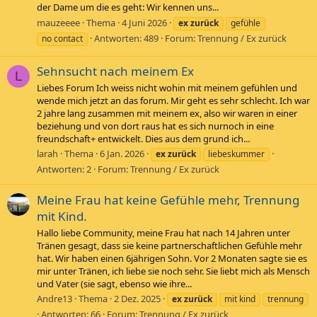
der Dame um die es geht: Wir kennen uns...
mauzeeee
Thema
4 Juni 2026
ex
zurück
gefühle
Antworten: 489
Forum:
Trennung / Ex zurück
no contact
Sehnsucht nach meinem Ex
L
Liebes Forum Ich weiss nicht wohin mit meinem gefühlen und
wende mich jetzt an das forum. Mir geht es sehr schlecht. Ich war
2 jahre lang zusammen mit meinem ex, also wir waren in einer
beziehung und von dort raus hat es sich nurnoch in eine
freundschaft+ entwickelt. Dies aus dem grund ich...
larah
Thema
6 Jan. 2026
ex
zurück
liebeskummer
Antworten: 2
Forum:
Trennung / Ex zurück
Meine Frau hat keine Gefühle mehr, Trennung
mit Kind.
Hallo liebe Community, meine Frau hat nach 14 Jahren unter
Tränen gesagt, dass sie keine partnerschaftlichen Gefühle mehr
hat. Wir haben einen 6jährigen Sohn. Vor 2 Monaten sagte sie es
mir unter Tränen, ich liebe sie noch sehr. Sie liebt mich als Mensch
und Vater (sie sagt, ebenso wie ihre...
Andre13
Thema
2 Dez. 2025
ex
zurück
mit kind
trennung
Antworten: 66
Forum:
Trennung / Ex zurück