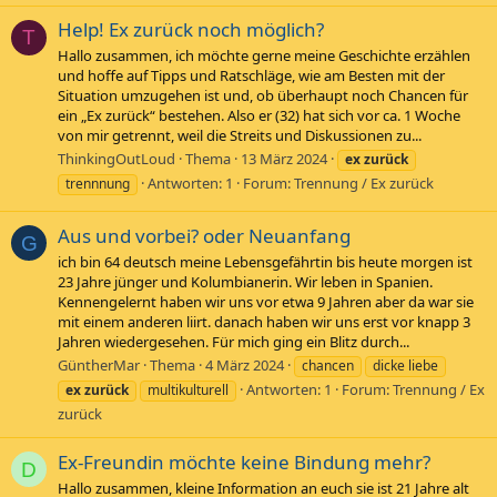
Help! Ex zurück noch möglich?
T
Hallo zusammen, ich möchte gerne meine Geschichte erzählen
und hoffe auf Tipps und Ratschläge, wie am Besten mit der
Situation umzugehen ist und, ob überhaupt noch Chancen für
ein „Ex zurück“ bestehen. Also er (32) hat sich vor ca. 1 Woche
von mir getrennt, weil die Streits und Diskussionen zu...
ThinkingOutLoud
Thema
13 März 2024
ex
zurück
Antworten: 1
Forum:
Trennung / Ex zurück
trennnung
Aus und vorbei? oder Neuanfang
G
ich bin 64 deutsch meine Lebensgefährtin bis heute morgen ist
23 Jahre jünger und Kolumbianerin. Wir leben in Spanien.
Kennengelernt haben wir uns vor etwa 9 Jahren aber da war sie
mit einem anderen liirt. danach haben wir uns erst vor knapp 3
Jahren wiedergesehen. Für mich ging ein Blitz durch...
GüntherMar
Thema
4 März 2024
chancen
dicke liebe
Antworten: 1
Forum:
Trennung / Ex
ex
zurück
multikulturell
zurück
Ex-Freundin möchte keine Bindung mehr?
D
Hallo zusammen, kleine Information an euch sie ist 21 Jahre alt