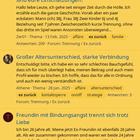
Hallo liebe Leute, ich gehe seit einiger Zeit durch die Hölle. Ich
erzähle euch die ganze Geschichte. Vorab aber ein paar
eckdaten: Mann (ich) 38J, Frau 38J Zwei Kinder 6J und 4J
Beziehung seit 7 Jahren Zwischenzeitlich kurze Trennung, ohne
das dritte im Spiel waren Ansonsten überwiegend...
Zer01
Thema
13 Feb. 2025
affäre
ex
zurück
familie
Antworten: 209
Forum:
Trennung / Ex zurück
Großer Altersunterschied, starke Verbindung
Entschuldigt bitte, ich habe ein so sehr schlechtes Bauchgefühl,
dass ich für mich überlegt habe, meinen Beitrag und auch mein
Profil wieder zu löschen. Ich hoffe, dass das für alle in Ordnung
und auch ein wenig verständlich ist.
Athene
Thema
28 Jan. 2025
affäre
altersunterschied
Antworten: 3
ex
zurück
kontaktsperre
on/off
strategie
Forum:
Trennung / Ex zurück
Freundin mit Bindungsangst trennt sich trotz
T
Liebe
Ich bin 26 Jahre alt. Meine jetzt Ex-Freundin ist ebenfalls 26 Jahre
alt. Als wir zusammen gekommen sind waren wir beide 24 Jahre