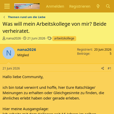
Anmelden
Registrieren
Themen rund um die Liebe
Was will mein Arbeitskollege von mir? Beide
verheiratet.
E
E
S
nana2026
21 Juni 2026
arbeitskollege
r
r
c
s
s
h
nana2026
Registriert
20 Juni 2026
N
t
t
l
Beiträge
5
Mitglied
e
e
a
l
l
g
l
l
w
21 Juni 2026
#1
e
t
o
r
a
r
Hallo liebe Community,
m
t
e
ich bin total verwirrt und hoffe, hier Eure Ratschläge/
Meinungen zu erhalten oder Gleichgesinnte zu finden, die
ähnliches erlebt haben oder gerade erleben.
Hier meine Ausgangslage:
Ich arbeite mit dem Kollegen seit 16 Jahren im selben