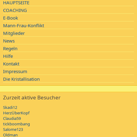
die in der Ehe kommunizierbar sind. Und Kontakte mit dem
HAUPTSEITE
Arbeitskollegen strikt beruflich halten.
COACHING
E-Book
Gruß
Plouha
Mann-Frau-Konflikt
Mitglieder
News
Regeln
Hilfe
Kontakt
Impressum
Die Kristallisation
Zurzeit aktive Besucher
Skadi12
HerzÜberKopf
Claudia59
tickboombang
Salome123
Oldman