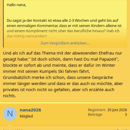
Hallo nana,
Du sagst ja der Kontakt ist etwa alle 2-3 Wochen und geht bis auf
einen einmaligen Kommentar, dass er mit seinen Kindern alleine ist
und einem Kompliment nicht über das berufliche hinaus? Hab ich
das richtig verstanden?
Zum Vergrößern anklicken....
Und als ich auf das Thema mit der abwesenden Ehefrau nur
Ja, aber Du hast ja, selbst würde von ihm etwas kommen, die
gesagt habe:" Ist doch schön, dann hast Du mal Papazeit",
Möglichkeit, gar nicht erst in diese Richtung zu gehen. Denn das:
blockte er sofort ab und meinte, dass er dafür im Winter
immer mit seinen Kumpels Ski fahren fährt.
Grundsätzlich merke ich schon, dass unsere Gespräche
liegt ja hauptsächlich daran, dass Du auf Deiner Seite Gefühle
immer länger werden und dass er das auch so möchte, aber
entwickelst. Das ist dann tatsächlich oft der Ausgangspunkt für eine
Affäre, aber Du merkst ja jetzt schon, dass hier jedes weitere
privates ist noch nicht so gefallen, aber ich erzähle auch
Kennenlernen gefährlich wäre. Insofern ist das dann leider so: jedes
nichts.
Flirten und nähere Kennenlernen geht dann in eine gefährliche
Richtung. Du kannst es auch als Crush sehen und eventuell als
Möglichkeit, bei Dir selbst hinzuschauen, ob es da Bedürfnisse gibt,
nana2026
Registriert
20 Juni 2026
N
die in der Ehe kommunizierbar sind. Und Kontakte mit dem
Beiträge
5
Mitglied
Arbeitskollegen strikt beruflich halten.