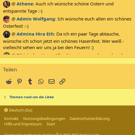
@
Athene
:
Auch ich wünsche schöne Ostern und
entspannte Tage :-)
@
Admin Wolfgang
:
Ich wünsche euch allen ein schönes
Osterfest! :-)
@
Admina Hira Eth
:
Da ich ein paar Tage abtauche,
wünsche ich schon jetzt ein schönes Hasenfest. Wer weiß -
vielleicht sehen wir uns ja bei den Feuern! :)
@
Sibirischertiger
:
Allen hier ein gesundes und auch
Frohes neues Jahr 2026 :D
Teilen
@
Colourblind
:
Euch allen auch von mir ein gesundes
neues Jahr - verbunden mit ganz Freude und Glück für 2026
Reddit
Pinterest
Tumblr
WhatsApp
E-Mail
Link
:-)
@
Admin Wolfgang
:
Euch allen ein gesundes Neues
Themen rund um die Liebe
2026! :-)
@
Athene
:
Wünsche allen ein gesundes neues Jahr und
Deutsch (Du)
viel Glück in der Liebe :-)
Kontakt
Nutzungsbedingungen
Datenschutzerklärung
@
rosline
:
Ich wünsche euch einen guten Rutsch ins Jahr
Hilfe und Impressum
Start
2026 :-) Auf ein paar Erfolgsgeschichten, prost!
®
Community platform by XenForo
© 2010-2022 XenForo Ltd.