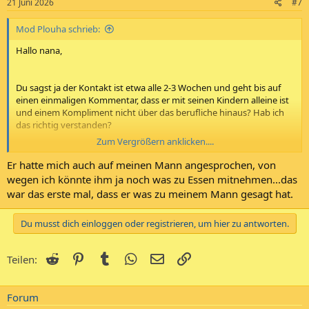
Gruß
21 Juni 2026
#7
Plouha
Mod Plouha schrieb:
Hallo nana,
Du sagst ja der Kontakt ist etwa alle 2-3 Wochen und geht bis auf
einen einmaligen Kommentar, dass er mit seinen Kindern alleine ist
und einem Kompliment nicht über das berufliche hinaus? Hab ich
das richtig verstanden?
Zum Vergrößern anklicken....
Er hatte mich auch auf meinen Mann angesprochen, von
Ja, aber Du hast ja, selbst würde von ihm etwas kommen, die
wegen ich könnte ihm ja noch was zu Essen mitnehmen...das
Möglichkeit, gar nicht erst in diese Richtung zu gehen. Denn das:
war das erste mal, dass er was zu meinem Mann gesagt hat.
Du musst dich einloggen oder registrieren, um hier zu antworten.
liegt ja hauptsächlich daran, dass Du auf Deiner Seite Gefühle
entwickelst. Das ist dann tatsächlich oft der Ausgangspunkt für eine
Affäre, aber Du merkst ja jetzt schon, dass hier jedes weitere
Reddit
Pinterest
Tumblr
WhatsApp
E-Mail
Link
Teilen:
Kennenlernen gefährlich wäre. Insofern ist das dann leider so: jedes
Flirten und nähere Kennenlernen geht dann in eine gefährliche
Richtung. Du kannst es auch als Crush sehen und eventuell als
Forum
Möglichkeit, bei Dir selbst hinzuschauen, ob es da Bedürfnisse gibt,