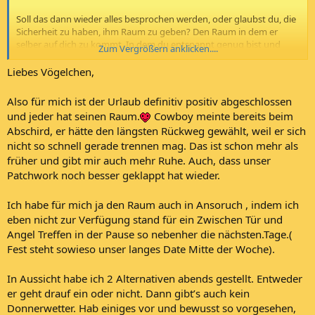
Soll das dann wieder alles besprochen werden, oder glaubst du, die
Sicherheit zu haben, ihm Raum zu geben? Den Raum in dem er
selber auf dich zu kommt. In dem du entspannt genug bist und
Zum Vergrößern anklicken....
vielleicht sogar die, die für sich Freiraum einfordert, weil sie mehr
über sich selbst nachdenkt, als über den Partner und so Druck raus
Liebes Vögelchen,
nimmt.
Also für mich ist der Urlaub definitiv positiv abgeschlossen
und jeder hat seinen Raum.
Cowboy meinte bereits beim
Abschird, er hätte den längsten Rückweg gewählt, weil er sich
nicht so schnell gerade trennen mag. Das ist schon mehr als
früher und gibt mir auch mehr Ruhe. Auch, dass unser
Patchwork noch besser geklappt hat wieder.
Ich habe für mich ja den Raum auch in Ansoruch , indem ich
eben nicht zur Verfügung stand für ein Zwischen Tür und
Angel Treffen in der Pause so nebenher die nächsten.Tage.(
Fest steht sowieso unser langes Date Mitte der Woche).
In Aussicht habe ich 2 Alternativen abends gestellt. Entweder
er geht drauf ein oder nicht. Dann gibt’s auch kein
Donnerwetter. Hab einiges vor und bewusst so vorgesehen,