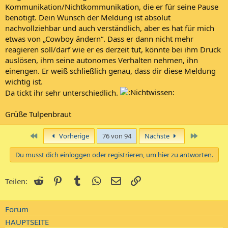
Kommunikation/Nichtkommunikation, die er für seine Pause
benötigt. Dein Wunsch der Meldung ist absolut
nachvollziehbar und auch verständlich, aber es hat für mich
etwas von „Cowboy ändern“. Dass er dann nicht mehr
reagieren soll/darf wie er es derzeit tut, könnte bei ihm Druck
auslösen, ihm seine autonomes Verhalten nehmen, ihn
einengen. Er weiß schließlich genau, dass dir diese Meldung
wichtig ist.
Da tickt ihr sehr unterschiedlich.
Grüße Tulpenbraut
Erste
Letzte
Vorherige
76 von 94
Nächste
Du musst dich einloggen oder registrieren, um hier zu antworten.
Reddit
Pinterest
Tumblr
WhatsApp
E-Mail
Link
Teilen:
Forum
HAUPTSEITE