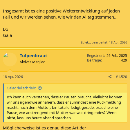
Insgesamt ist es eine positive Weiterentwicklung auf jeden
Fall und wir werden sehen, wie wir den Alltag stemmen…
LG
Gala
Zuletzt bearbeitet:
18 Apr. 2026
Tulpenbraut
Registriert
26 Feb. 2025
Beiträge
429
Aktives Mitglied
18 Apr. 2026
#1.520
Galadriel schrieb:
Ich kann auch verstehen, dass er Pausen braucht. Vielleicht können
wir uns irgendwie annähern, dass er zumindest eine Rückmeldung
macht, nach dem Motto ,: bin total erledigt gerade, brauche eine
Pause, war anstrengend mit Mutter, war was dringendes? Wenn
nicht, lass uns heute Abend sprechen.
Möglicherweise ist es genau diese Art der