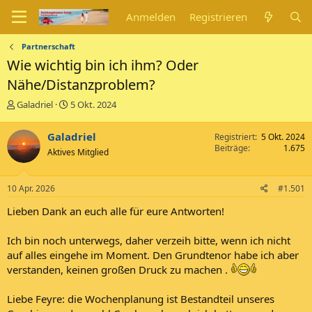
Anmelden
Registrieren
Partnerschaft
Wie wichtig bin ich ihm? Oder
Nähe/Distanzproblem?
E
E
Galadriel
5 Okt. 2024
r
r
s
s
Galadriel
Registriert
5 Okt. 2024
t
t
Beiträge
1.675
Aktives Mitglied
e
e
l
l
l
l
10 Apr. 2026
#1.501
e
t
r
a
Lieben Dank an euch alle für eure Antworten!
m
Ich bin noch unterwegs, daher verzeih bitte, wenn ich nicht
auf alles eingehe im Moment. Den Grundtenor habe ich aber
verstanden, keinen großen Druck zu machen .
Liebe Feyre: die Wochenplanung ist Bestandteil unseres