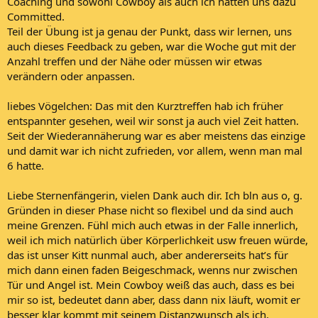
Coaching und sowohl Cowboy als auch ich hatten uns dazu
Committed.
Teil der Übung ist ja genau der Punkt, dass wir lernen, uns
auch dieses Feedback zu geben, war die Woche gut mit der
Anzahl treffen und der Nähe oder müssen wir etwas
verändern oder anpassen.
liebes Vögelchen: Das mit den Kurztreffen hab ich früher
entspannter gesehen, weil wir sonst ja auch viel Zeit hatten.
Seit der Wiederannäherung war es aber meistens das einzige
und damit war ich nicht zufrieden, vor allem, wenn man mal
6 hatte.
Liebe Sternenfängerin, vielen Dank auch dir. Ich bln aus o, g.
Gründen in dieser Phase nicht so flexibel und da sind auch
meine Grenzen. Fühl mich auch etwas in der Falle innerlich,
weil ich mich natürlich über Körperlichkeit usw freuen würde,
das ist unser Kitt nunmal auch, aber andererseits hat’s für
mich dann einen faden Beigeschmack, wenns nur zwischen
Tür und Angel ist. Mein Cowboy weiß das auch, dass es bei
mir so ist, bedeutet dann aber, dass dann nix läuft, womit er
besser klar kommt mit seinem Distanzwunsch als ich.