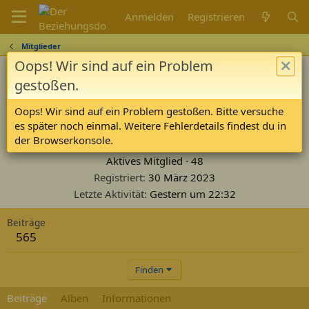
Anmelden
Registrieren
Mitglieder
Oops! Wir sind auf ein Problem
gestoßen.
Oops! Wir sind auf ein Problem gestoßen. Bitte versuche
es später noch einmal. Weitere Fehlerdetails findest du in
Jana_C
der Browserkonsole.
Aktives Mitglied
·
48
Registriert
30 März 2023
Letzte Aktivität
Gestern um 22:32
Beiträge
565
Finden
Beiträge
Alben
Informationen