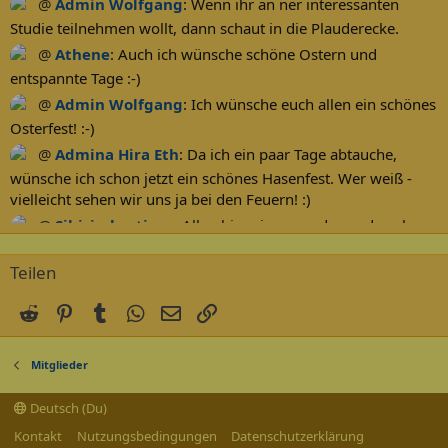
@
Admin Wolfgang
:
Wenn ihr an ner interessanten
Studie teilnehmen wollt, dann schaut in die Plauderecke.
@
Athene
:
Auch ich wünsche schöne Ostern und
entspannte Tage :-)
@
Admin Wolfgang
:
Ich wünsche euch allen ein schönes
Osterfest! :-)
@
Admina Hira Eth
:
Da ich ein paar Tage abtauche,
wünsche ich schon jetzt ein schönes Hasenfest. Wer weiß -
vielleicht sehen wir uns ja bei den Feuern! :)
@
Sibirischertiger
:
Allen hier ein gesundes und auch
Frohes neues Jahr 2026 :D
Teilen
@
Colourblind
:
Euch allen auch von mir ein gesundes
neues Jahr - verbunden mit ganz Freude und Glück für 2026
Reddit
Pinterest
Tumblr
WhatsApp
E-Mail
Link
:-)
@
Admin Wolfgang
:
Euch allen ein gesundes Neues
Mitglieder
2026! :-)
@
Athene
:
Wünsche allen ein gesundes neues Jahr und
Deutsch (Du)
viel Glück in der Liebe :-)
Kontakt
Nutzungsbedingungen
Datenschutzerklärung
@
rosline
:
Ich wünsche euch einen guten Rutsch ins Jahr