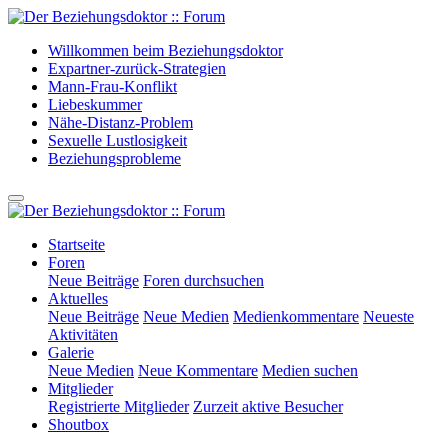
Willkommen beim Beziehungsdoktor
Expartner-zurück-Strategien
Mann-Frau-Konflikt
Liebeskummer
Nähe-Distanz-Problem
Sexuelle Lustlosigkeit
Beziehungsprobleme
Startseite
Foren
Neue Beiträge
Foren durchsuchen
Aktuelles
Neue Beiträge
Neue Medien
Medienkommentare
Neueste
Aktivitäten
Galerie
Neue Medien
Neue Kommentare
Medien suchen
Mitglieder
Registrierte Mitglieder
Zurzeit aktive Besucher
Shoutbox