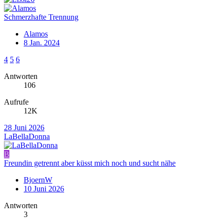
Schmerzhafte Trennung
Alamos
8 Jan. 2024
4
5
6
Antworten
106
Aufrufe
12K
28 Juni 2026
LaBellaDonna
B
Freundin getrennt aber küsst mich noch und sucht nähe
BjoernW
10 Juni 2026
Antworten
3