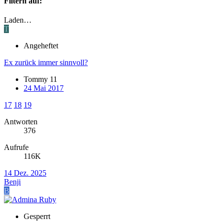
Filtern auf:
Laden…
T
Angeheftet
Ex zurück immer sinnvoll?
Tommy 11
24 Mai 2017
17
18
19
Antworten
376
Aufrufe
116K
14 Dez. 2025
Benji
B
Gesperrt