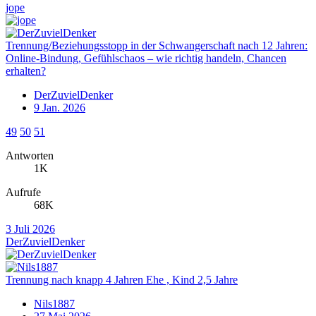
jope
Trennung/Beziehungsstopp in der Schwangerschaft nach 12 Jahren:
Online-Bindung, Gefühlschaos – wie richtig handeln, Chancen
erhalten?
DerZuvielDenker
9 Jan. 2026
49
50
51
Antworten
1K
Aufrufe
68K
3 Juli 2026
DerZuvielDenker
Trennung nach knapp 4 Jahren Ehe , Kind 2,5 Jahre
Nils1887